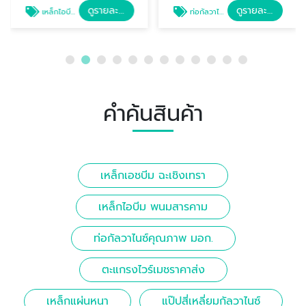
ดูรายละเอียด
ดูรายละเอียด
เหล็กไอบีม พนมสารคาม
ท่อกัลวาไนซ์คุณภาพ มอก.
คำค้นสินค้า
เหล็กเอชบีม ฉะเชิงเทรา
เหล็กไอบีม พนมสารคาม
ท่อกัลวาไนซ์คุณภาพ มอก.
ตะแกรงไวร์เมชราคาส่ง
เหล็กแผ่นหนา
แป๊ปสี่เหลี่ยมกัลวาไนซ์