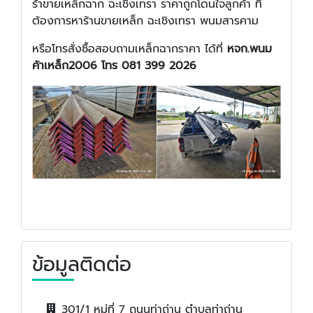
ร้าขายเหล็กฉาก ฉะเชิงเทรา ราคาถูกโดนใจลูกค้า ที่
ต้องการหาร้านขายเหล็ก ฉะเชิงเทรา พนมสารคาม
หรือโทรสั่งซื้อสอบถามเหล็กฉากราคา ได้ที่
หจก.พนม
ค้าเหล็ก2006 โทร 081 399 2026
ข้อมูลติดต่อ
301/1 หมู่ที่ 7 ถนนท่าถ่าน ตำบลท่าถ่าน