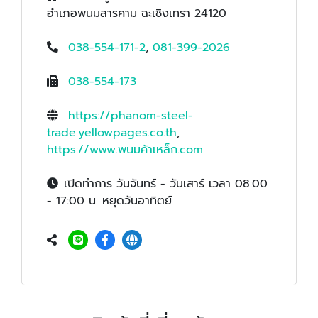
อำเภอพนมสารคาม ฉะเชิงเทรา 24120
038-554-171-2
,
081-399-2026
038-554-173
https://phanom-steel-
trade.yellowpages.co.th
,
https://www.พนมค้าเหล็ก.com
เปิดทำการ วันจันทร์ - วันเสาร์ เวลา 08:00
- 17:00 น. หยุดวันอาทิตย์