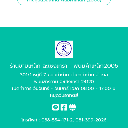
ร้านขายเหล็ก ฉะเชิงเทรา - พนมค้าเหล็ก2006
301/1 หมู่ที่ 7 ถนนท่าถ่าน ตำบลท่าถ่าน อำเภอ
พนมสารคาม ฉะเชิงเทรา 24120
เปิดทำการ วันจันทร์ - วันเสาร์ เวลา 08:00 - 17:00 น.
หยุดวันอาทิตย์
โทรศัพท์ :
038-554-171-2
,
081-399-2026