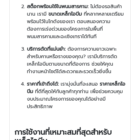
สต็อกพร้อมใช้ในพนมสารคาม:
ไม่ต้องรอสินค้า
นาน เรามี
ขนาดเหล็กไอบีม
ที่หลากหลายเตรียม
พร้อมไว้ในโกดังของเรา ตอบสนองความ
ต้องการเร่งด่วนของโครงการในพื้นที่
พนมสารคามและฉะเชิงเทราได้ทันที
บริการตัดที่แม่นยำ:
ต้องการความยาวเฉพาะ
สำหรับคานหรือรางของคุณ? เรามีบริการตัด
เหล็กไอบีมตามขนาดที่ต้องการ ช่วยให้คุณ
ทำงานหน้าไซต์ได้สะดวกและรวดเร็วยิ่งขึ้น
ราคาที่เข้าถึงได้:
เรามุ่งมั่นที่จะเสนอ
ราคาเหล็กไอ
บีม
ที่ดีที่สุดให้กับลูกค้าทุกท่าน เพื่อช่วยควบคุม
งบประมาณโครงการของคุณได้อย่างมี
ประสิทธิภาพ
การใช้งานที่เหมาะสมที่สุดสำหรับ