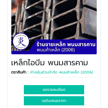
เหล็กไอบีม พนมสารคาม
ตราสินค้า :
ห้างหุ้นส่วนจำกัด พนมค้าเหล็ก (2006)
ขอรายละเอียด
ขอใบเสนอราคา