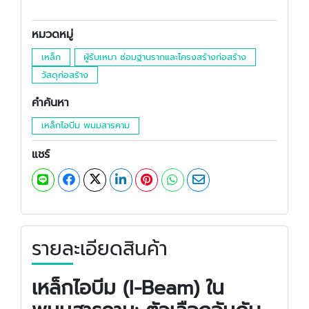
หมวดหมู่
เหล็ก
ผู้รับเหมา ซ่อมฐานรากและโครงสร้างก่อสร้าง
วัสดุก่อสร้าง
คำค้นหา
เหล็กไอบีม พนมสารคาม
แชร์
รายละเอียดสินค้า
เหล็กไอบีม (I-Beam) ใน