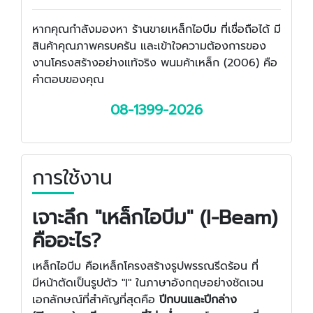
หากคุณกำลังมองหา ร้านขายเหล็กไอบีม ที่เชื่อถือได้ มี
สินค้าคุณภาพครบครัน และเข้าใจความต้องการของ
งานโครงสร้างอย่างแท้จริง พนมค้าเหล็ก (2006) คือ
คำตอบของคุณ
08-1399-2026
การใช้งาน
เจาะลึก "เหล็กไอบีม" (I-Beam)
คืออะไร?
เหล็กไอบีม คือเหล็กโครงสร้างรูปพรรณรีดร้อน ที่
มีหน้าตัดเป็นรูปตัว "I" ในภาษาอังกฤษอย่างชัดเจน
เอกลักษณ์ที่สำคัญที่สุดคือ
ปีกบนและปีกล่าง